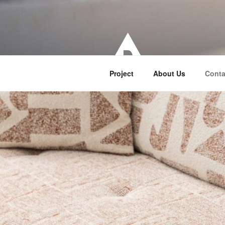
İçeriğe
geç
Project
About Us
Conta